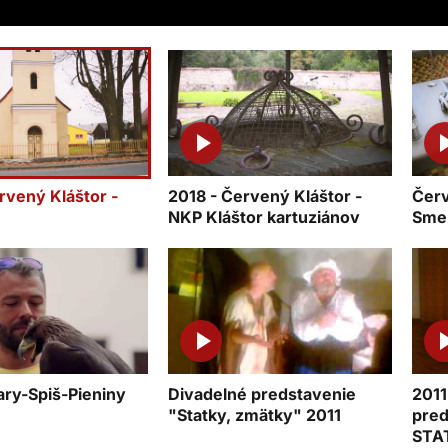
rvený Kláštor -
2018 - Červený Kláštor -
Červ
NKP Kláštor kartuziánov
Sme
ry-Spiš-Pieniny
Divadelné predstavenie
2011
"Statky, zmätky" 2011
pred
STA