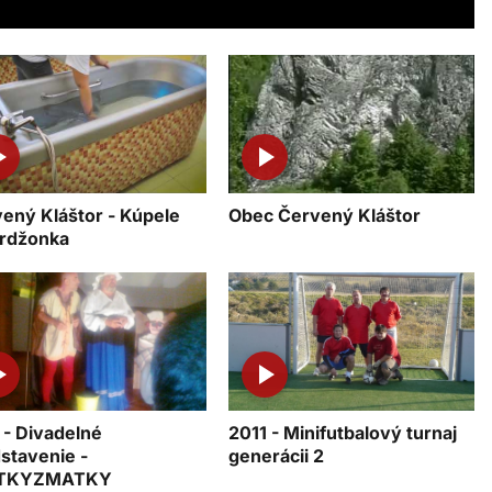
ený Kláštor - Kúpele
Obec Červený Kláštor
rdžonka
 - Divadelné
2011 - Minifutbalový turnaj
stavenie -
generácii 2
TKYZMATKY