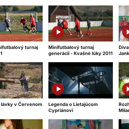
nifutbalový turnaj
Minifutbalový turnaj
Diva
 1
generácii - Kvašné lúky 2011
Jank
 lávky v Červenom
Legenda o Lietajúcom
Rozh
Cypriánovi
Mil