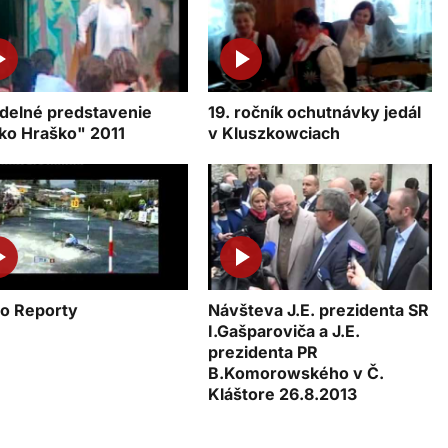
delné predstavenie
19. ročník ochutnávky jedál
ko Hraško" 2011
v Kluszkowciach
o Reporty
Návšteva J.E. prezidenta SR
I.Gašparoviča a J.E.
prezidenta PR
B.Komorowského v Č.
Kláštore 26.8.2013