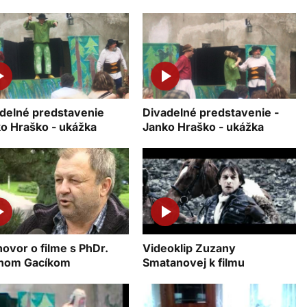
delné predstavenie
Divadelné predstavenie -
o Hraško - ukážka
Janko Hraško - ukážka
ovor o filme s PhDr.
Videoklip Zuzany
anom Gacíkom
Smatanovej k filmu