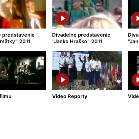
é predstavenie
Divadelné predstavenie
Diva
zmätky" 2011
"Janko Hraško" 2011
"Jan
filmu
Video Reporty
Vide