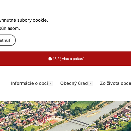
yhnutné súbory cookie.
 súhlasom.
etnuť
18.2°, viac o počasí
Informácie o obci
Obecný úrad
Zo života obc