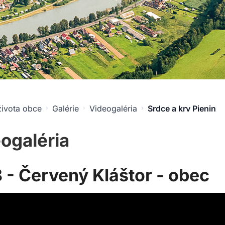
života obce
Galérie
Videogaléria
Srdce a krv Pienin
ogaléria
 - Červený Kláštor - obec