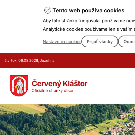
Tento web používa cookies
Aby táto stránka fungovala, používame nev
Analytické cookies používame len s vaším
Nastavenia cookies
Prijať všetky
Odmi
Prejsť
štvrtok, 06.08.2026, Jozefína
k
obsahu
Červený Kláštor
Oficiálne stránky obce