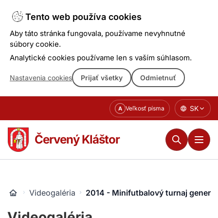
Tento web používa cookies
Aby táto stránka fungovala, používame nevyhnutné
súbory cookie.
Analytické cookies používame len s vaším súhlasom.
Nastavenia cookies
Prijať všetky
Odmietnuť
Prejsť
SK
Veľkosť písma
A
k
obsahu
Červený Kláštor
Videogaléria
2014 - Minifutbalový turnaj generác
Videogaléria