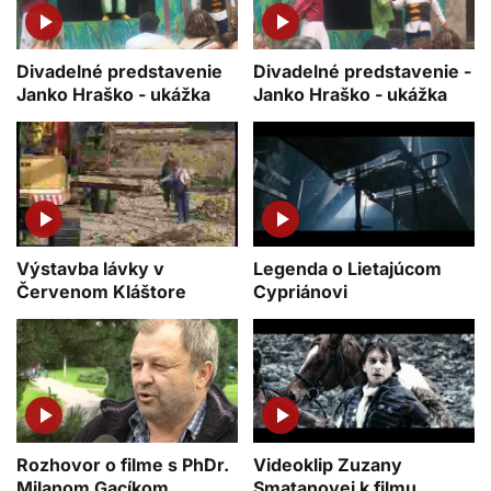
Divadelné predstavenie
Divadelné predstavenie -
Janko Hraško - ukážka
Janko Hraško - ukážka
Výstavba lávky v
Legenda o Lietajúcom
Červenom Kláštore
Cypriánovi
Rozhovor o filme s PhDr.
Videoklip Zuzany
Milanom Gacíkom
Smatanovej k filmu