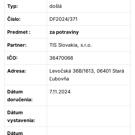
Typ:
došlá
Číslo:
DF2024/371
Predmet :
za potraviny
Partner:
TIS Slovakia, s.r.o.
IČO:
36470066
Adresa:
Levočská 36B/1613, 06401 Stará
Ľubovňa
Dátum
7.11.2024
doručenia:
Dátum
vystavenia:
Dátum