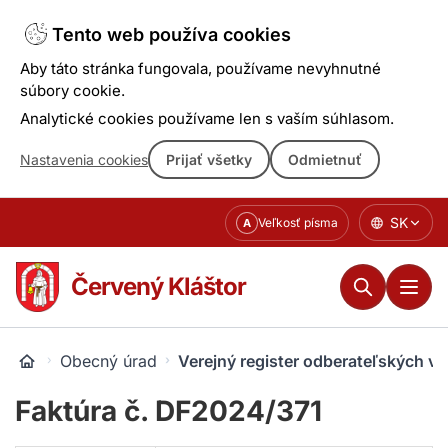
Tento web používa cookies
Aby táto stránka fungovala, používame nevyhnutné
súbory cookie.
Analytické cookies používame len s vaším súhlasom.
Nastavenia cookies
Prijať všetky
Odmietnuť
Prejsť
SK
Veľkosť písma
A
k
obsahu
Červený Kláštor
Obecný úrad
Verejný register odberateľských v
Faktúra č. DF2024/371