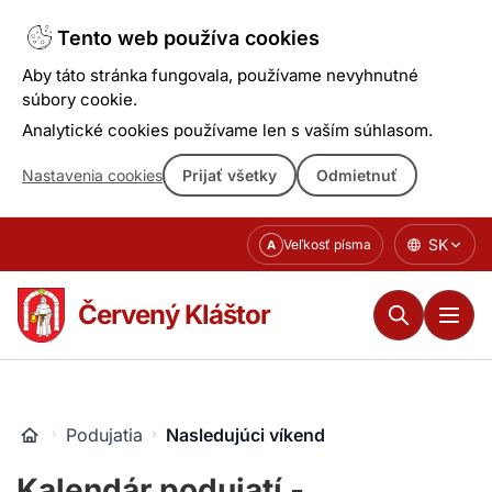
Tento web používa cookies
Aby táto stránka fungovala, používame nevyhnutné
súbory cookie.
Analytické cookies používame len s vaším súhlasom.
Nastavenia cookies
Prijať všetky
Odmietnuť
Prejsť
SK
Veľkosť písma
A
k
obsahu
Červený Kláštor
Podujatia
Nasledujúci víkend
Kalendár podujatí -