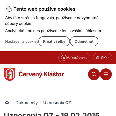
Tento web používa cookies
Aby táto stránka fungovala, používame nevyhnutné
súbory cookie.
Analytické cookies používame len s vaším súhlasom.
Nastavenia cookies
Prijať všetky
Odmietnuť
Prejsť
SK
Veľkosť písma
A
k
obsahu
Červený Kláštor
Dokumenty
Uznesenia OZ
Uznesenia OZ - 19.02.2015