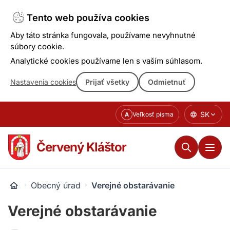
Tento web používa cookies
Aby táto stránka fungovala, používame nevyhnutné
súbory cookie.
Analytické cookies používame len s vaším súhlasom.
Nastavenia cookies
Prijať všetky
Odmietnuť
Prejsť
SK
Veľkosť písma
A
k
obsahu
Červený Kláštor
Obecný úrad
Verejné obstarávanie
Verejné obstarávanie