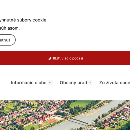
yhnutné súbory cookie.
 súhlasom.
etnuť
18.9°, viac o počasí
Informácie o obci
Obecný úrad
Zo života obc