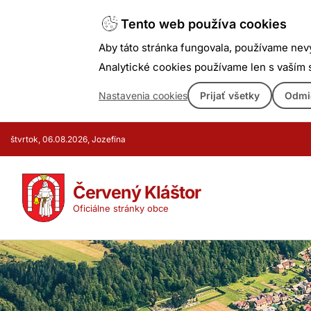
Tento web používa cookies
Aby táto stránka fungovala, používame nev
Analytické cookies používame len s vaším
Nastavenia cookies
Prijať všetky
Odmi
Prejsť
štvrtok, 06.08.2026, Jozefína
k
obsahu
Červený Kláštor
Oficiálne stránky obce