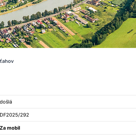
zťahov
došlá
DF2025/292
Za mobil