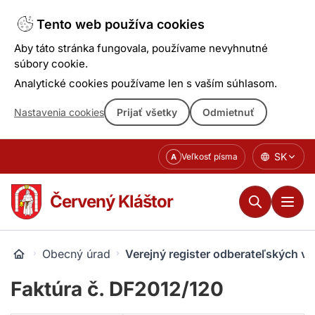
Tento web používa cookies
Aby táto stránka fungovala, používame nevyhnutné
súbory cookie.
Analytické cookies používame len s vaším súhlasom.
Nastavenia cookies
Prijať všetky
Odmietnuť
Prejsť
SK
Veľkosť písma
A
k
obsahu
Červený Kláštor
Obecný úrad
Verejný register odberateľských v
Faktúra č. DF2012/120