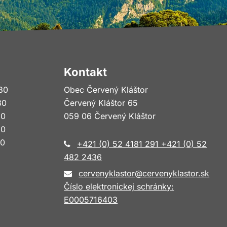
Kontakt
30
Obec Červený Kláštor
30
Červený Kláštor 65
30
059 06 Červený Kláštor
30
30
+421 (0) 52 4181 291 +421 (0) 52
482 2436
cervenyklastor@cervenyklastor.sk
Číslo elektronickej schránky:
E0005716403