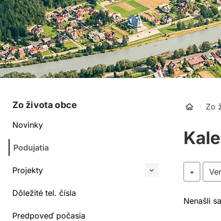
Zo života obce
Zo 
Novinky
Kale
Podujatia
Projekty
Ve
Dôležité tel. čísla
Nenašli s
Predpoveď počasia