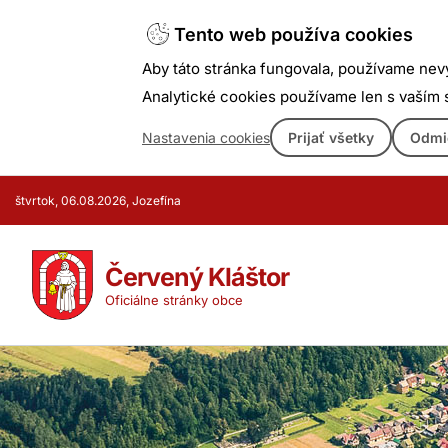
Tento web používa cookies
Aby táto stránka fungovala, používame nev
Analytické cookies používame len s vaším
Nastavenia cookies
Prijať všetky
Odmi
Prejsť
štvrtok, 06.08.2026, Jozefína
k
obsahu
Červený Kláštor
Oficiálne stránky obce