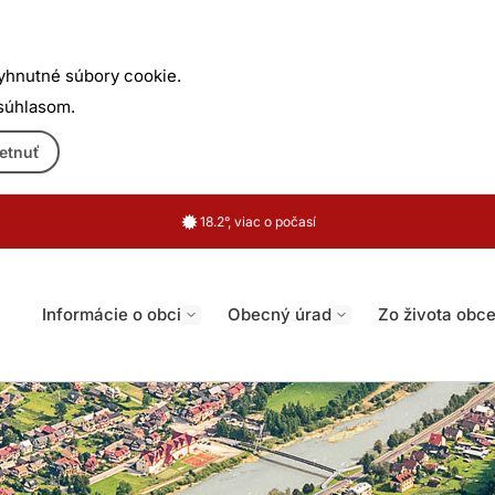
yhnutné súbory cookie.
 súhlasom.
etnuť
18.2°, viac o počasí
Informácie o obci
Obecný úrad
Zo života obc