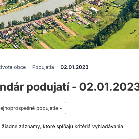
života obce
Podujatia
02.01.2023
ndár podujatí - 02.01.202
rejnoprospešné podujatie
a žiadne záznamy, ktoré spĺňajú kritériá vyhľadávania