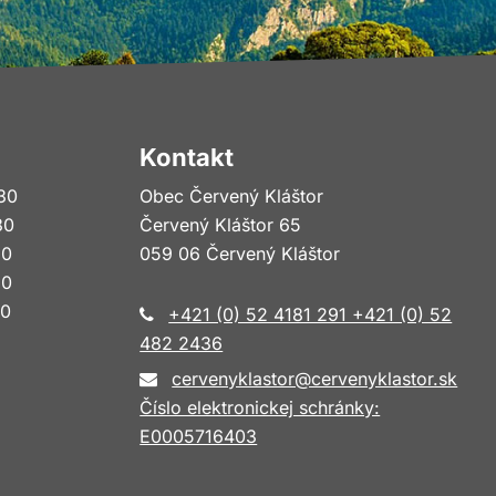
Kontakt
30
Obec Červený Kláštor
30
Červený Kláštor 65
30
059 06 Červený Kláštor
30
30
+421 (0) 52 4181 291 +421 (0) 52
482 2436
cervenyklastor@cervenyklastor.sk
Číslo elektronickej schránky:
E0005716403