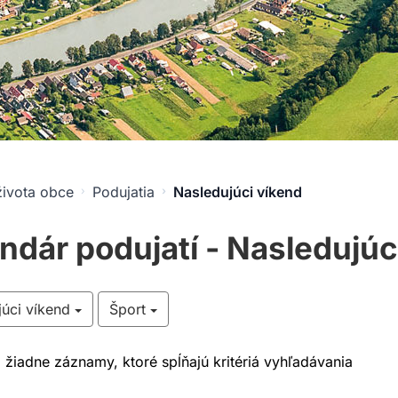
života obce
Podujatia
Nasledujúci víkend
ndár podujatí - Nasledujúc
júci víkend
Šport
a žiadne záznamy, ktoré spĺňajú kritériá vyhľadávania