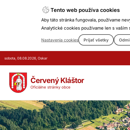
Tento web používa cookies
Aby táto stránka fungovala, používame nev
Analytické cookies používame len s vaším
Nastavenia cookies
Prijať všetky
Odmi
Prejsť
sobota, 08.08.2026, Oskar
k
obsahu
Červený Kláštor
Oficiálne stránky obce