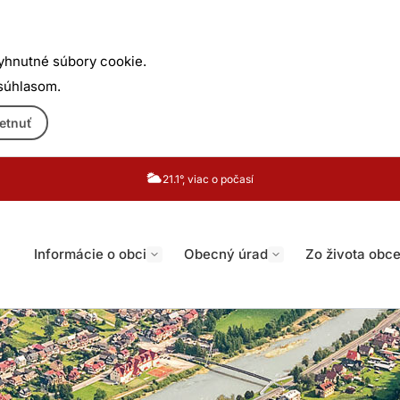
yhnutné súbory cookie.
 súhlasom.
etnuť
21.1°, viac o počasí
Informácie o obci
Obecný úrad
Zo života obc