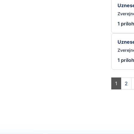
Uznese
Zverejn
1 prílo
Uznese
Zverejn
1 prílo
1
2