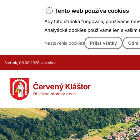
Tento web používa cookies
Aby táto stránka fungovala, používame nev
Analytické cookies používame len s vaším
Nastavenia cookies
Prijať všetky
Odmi
Prejsť
štvrtok, 06.08.2026, Jozefína
k
obsahu
Červený Kláštor
Oficiálne stránky obce