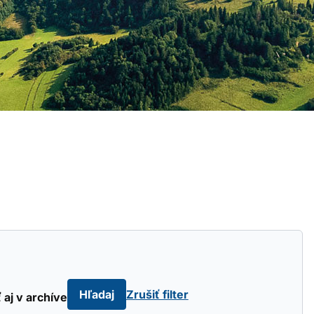
Hľadaj
Zrušiť filter
 aj v archíve