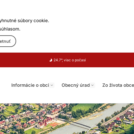
yhnutné súbory cookie.
 súhlasom.
etnuť
24.7°, viac o počasí
Informácie o obci
Obecný úrad
Zo života obc