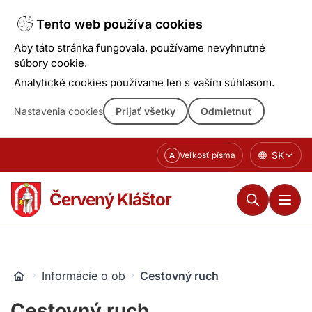
Tento web používa cookies
Aby táto stránka fungovala, používame nevyhnutné
súbory cookie.
Analytické cookies používame len s vaším súhlasom.
Nastavenia cookies
Prijať všetky
Odmietnuť
Prejsť
SK
Veľkosť písma
A
k
obsahu
Červený Kláštor
Informácie o obci
Cestovný ruch
Cestovný ruch